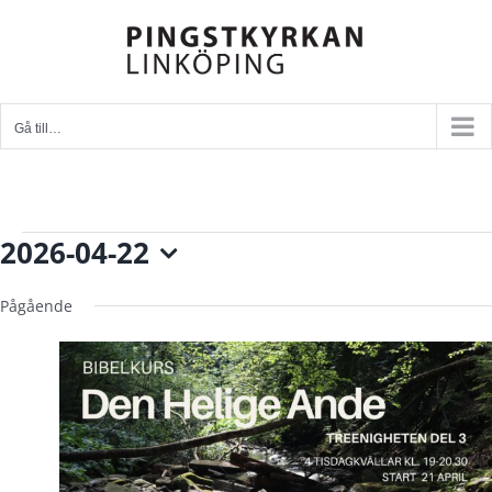
Fortsätt
till
innehållet
Gå till…
Evenemang
2026-04-22
för
Välj
22
april,
datum.
Pågående
2026