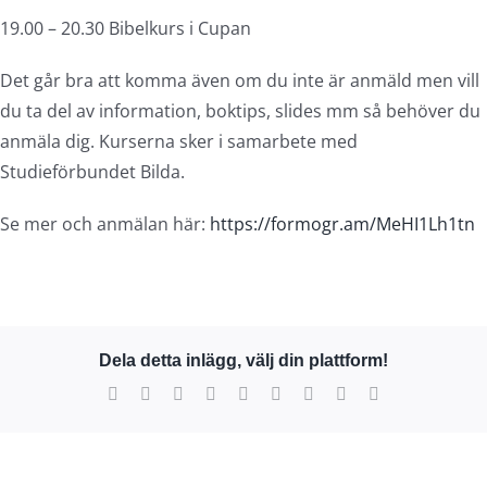
19.00 – 20.30 Bibelkurs i Cupan
Det går bra att komma även om du inte är anmäld men vill
du ta del av information, boktips, slides mm så behöver du
anmäla dig. Kurserna sker i samarbete med
Studieförbundet Bilda.
Se mer och anmälan här:
https://formogr.am/MeHI1Lh1tn
Dela detta inlägg, välj din plattform!
Facebook
X
Reddit
LinkedIn
WhatsApp
Tumblr
Pinterest
Vk
E-
post