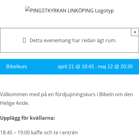
Fortsätt
till
innehållet
×
Detta evenemang har redan ägt rum.
Bibelkurs
april 21 @ 18:45
-
maj 12 @ 20:30
Välkommen med på en fördjupningskurs i Bibeln om den
Helige Ande.
Upplägg för kvällarna:
18.45 – 19.00 kaffe och te i entrén