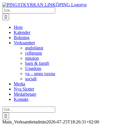
Fortsätt
till
Sök
innehållet
efter:
Hem
Kalender
Bokning
Verksamhet
gudstjänst
cellgrupp
mission
barn & familj
Ungdom
ya – unga vuxna
socialt
Media
Nya Slottet
Medarbetare
Kontakt
Sök
efter:
Main_Verksamhet
admin
2026-07-25T18:26:31+02:00