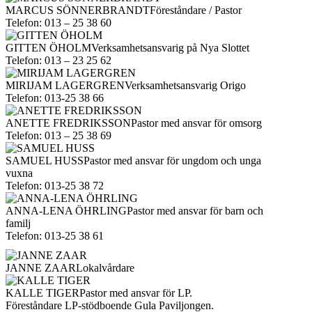
MARCUS SÖNNERBRANDT
Föreståndare / Pastor
Telefon: 013 – 25 38 60
GITTEN ÖHOLM
Verksamhetsansvarig på Nya Slottet
Telefon: 013 – 23 25 62
MIRIJAM LAGERGREN
Verksamhetsansvarig Origo
Telefon: 013-25 38 66
ANETTE FREDRIKSSON
Pastor med ansvar för omsorg
Telefon: 013 – 25 38 69
SAMUEL HUSS
Pastor med ansvar för ungdom och unga
vuxna
Telefon: 013-25 38 72
ANNA-LENA ÖHRLING
Pastor med ansvar för barn och
familj
Telefon: 013-25 38 61
JANNE ZAAR
Lokalvårdare
KALLE TIGER
Pastor med ansvar för LP.
Föreståndare LP-stödboende Gula Paviljongen.