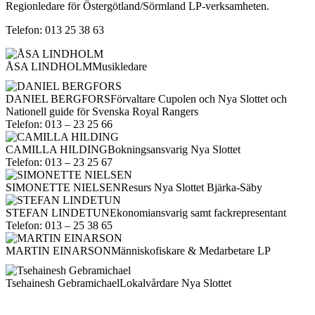
Regionledare för Östergötland/Sörmland LP-verksamheten.
Telefon: 013 25 38 63
ÅSA LINDHOLM
Musikledare
DANIEL BERGFORS
Förvaltare Cupolen och Nya Slottet och
Nationell guide för Svenska Royal Rangers
Telefon: 013 – 23 25 66
CAMILLA HILDING
Bokningsansvarig Nya Slottet
Telefon: 013 – 23 25 67
SIMONETTE NIELSEN
Resurs Nya Slottet Bjärka-Säby
STEFAN LINDETUN
Ekonomiansvarig samt fackrepresentant
Telefon: 013 – 25 38 65
MARTIN EINARSON
Människofiskare & Medarbetare LP
Tsehainesh Gebramichael
Lokalvårdare Nya Slottet