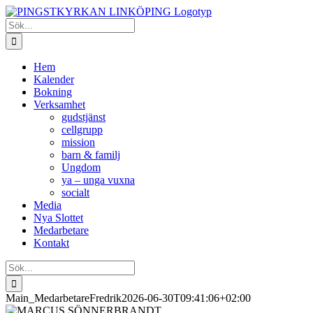
Fortsätt
till
Sök
innehållet
efter:
Hem
Kalender
Bokning
Verksamhet
gudstjänst
cellgrupp
mission
barn & familj
Ungdom
ya – unga vuxna
socialt
Media
Nya Slottet
Medarbetare
Kontakt
Sök
efter:
Main_Medarbetare
Fredrik
2026-06-30T09:41:06+02:00