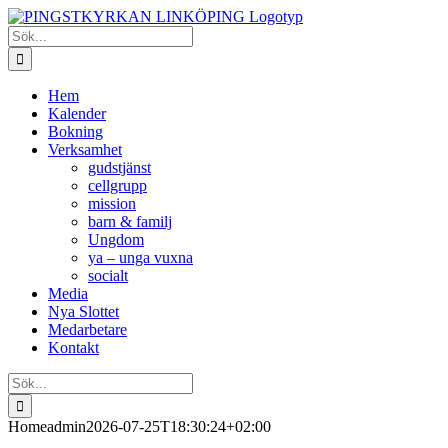
Fortsätt
till
Sök
innehållet
efter:
Hem
Kalender
Bokning
Verksamhet
gudstjänst
cellgrupp
mission
barn & familj
Ungdom
ya – unga vuxna
socialt
Media
Nya Slottet
Medarbetare
Kontakt
Sök
efter:
Home
admin
2026-07-25T18:30:24+02:00