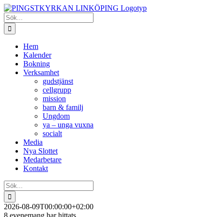
Fortsätt
till
Sök
innehållet
efter:
Hem
Kalender
Bokning
Verksamhet
gudstjänst
cellgrupp
mission
barn & familj
Ungdom
ya – unga vuxna
socialt
Media
Nya Slottet
Medarbetare
Kontakt
Sök
efter:
2026-08-09T00:00:00+02:00
8 evenemang har hittats.