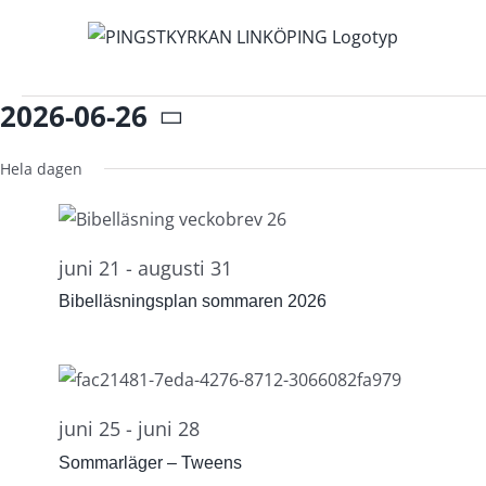
Fortsätt
till
innehållet
Evenemang
2026-06-26
för
Välj
26
juni,
datum.
Hela dagen
2026
juni 21
-
augusti 31
Bibelläsningsplan sommaren 2026
juni 25
-
juni 28
Sommarläger – Tweens