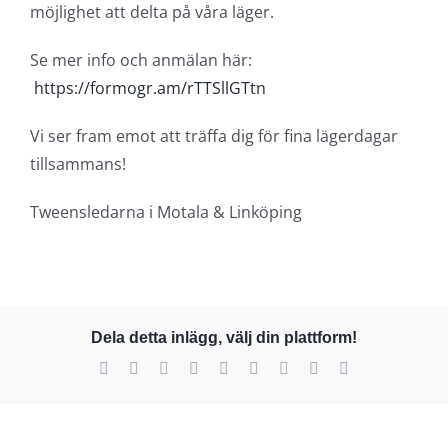
möjlighet att delta på våra läger.
Se mer info och anmälan här:
https://formogr.am/rTTSllGTtn
Vi ser fram emot att träffa dig för fina lägerdagar
tillsammans!
Tweensledarna i Motala & Linköping
Dela detta inlägg, välj din plattform!
Facebook
X
Reddit
LinkedIn
WhatsApp
Tumblr
Pinterest
Vk
E-
post