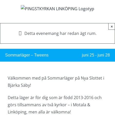
Fortsätt
till
innehållet
×
Detta evenemang har redan ägt rum.
Sommarläger – Tweens
juni 25
-
juni 28
Välkommen med på Sommarläger på Nya Slottet i
Bjärka Säby!
Detta läger är för dig som är född 2013-2016 och
görs tillsammans av två kyrkor – i Motala &
Linköping, men alla är välkomna!