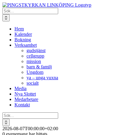
Fortsätt
till
Sök
innehållet
efter:
Hem
Kalender
Bokning
Verksamhet
gudstjänst
cellgrupp
mission
barn & familj
Ungdom
ya – unga vuxna
socialt
Media
Nya Slottet
Medarbetare
Kontakt
Sök
efter:
2026-08-07T00:00:00+02:00
0 evenemang har hittats.