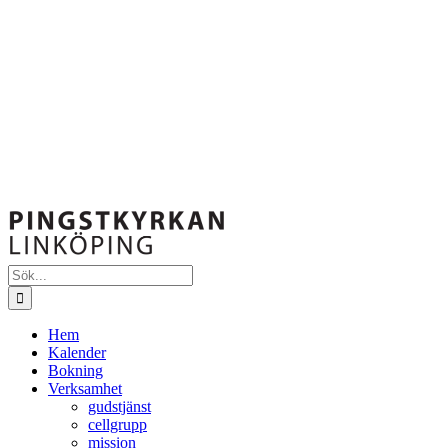
Sök
efter:
Hem
Kalender
Bokning
Verksamhet
gudstjänst
cellgrupp
mission