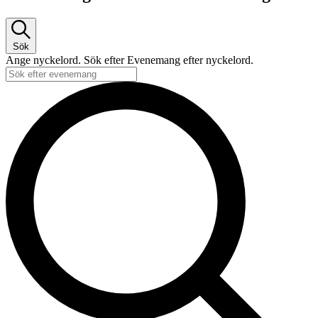
för
2
maj,
Sök
2026
Ange nyckelord. Sök efter Evenemang efter nyckelord.