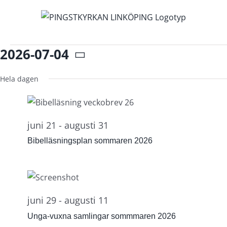
Fortsätt
till
innehållet
Evenemang
2026-07-04
för
Välj
4
juli,
datum.
Hela dagen
2026
juni 21
-
augusti 31
Bibelläsningsplan sommaren 2026
juni 29
-
augusti 11
Unga-vuxna samlingar sommmaren 2026