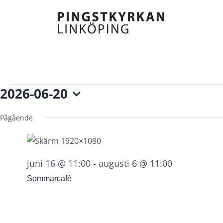
Fortsätt
till
innehållet
Evenemang
2026-06-20
för
Välj
20
juni,
datum.
Pågående
2026
juni 16 @ 11:00
-
augusti 6 @ 11:00
Sommarcafé