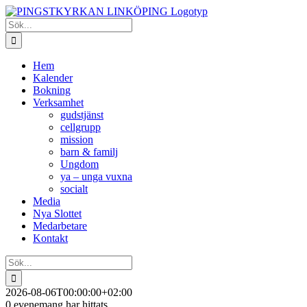
Fortsätt
till
Sök
innehållet
efter:
Hem
Kalender
Bokning
Verksamhet
gudstjänst
cellgrupp
mission
barn & familj
Ungdom
ya – unga vuxna
socialt
Media
Nya Slottet
Medarbetare
Kontakt
Sök
efter:
2026-08-06T00:00:00+02:00
0 evenemang har hittats.