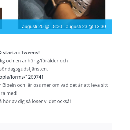
augusti 20 @ 18:30
-
augusti 23 @ 12:30
& starta i Tweens!
dig och en anhörig/förälder och
 söndagsgudstjänsten.
eople/forms/1269741
 Bibeln och lär oss mer om vad det är att leva sitt
vara med!
 hör av dig så löser vi det också!