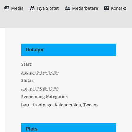
Media
Nya Slottet
Medarbetare
Kontakt
Detaljer
Start:
augusti 20 @ 18:30
Slutar:
augusti 23 @ 12:30
Evenemang Kategorier:
barn
,
frontpage
,
Kalendersida
,
Tweens
Plats