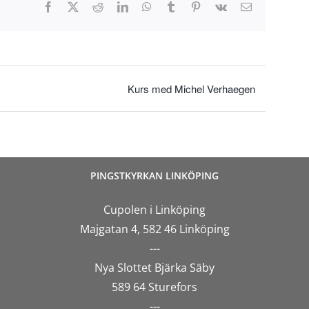
Facebook
X
Reddit
LinkedIn
WhatsApp
Tumblr
Pinterest
Vk
E-
post
Kurs med Michel Verhaegen
PINGSTKYRKAN LINKÖPING
Cupolen i Linköping
Majgatan 4, 582 46 Linköping
---
Nya Slottet Bjärka Säby
589 64 Sturefors
---