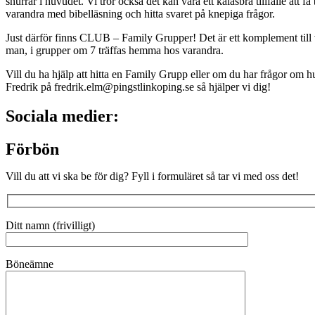
snurrar i huvudet. Vi tror också det kan vara ett kalasbra tillfälle att få
varandra med bibelläsning och hitta svaret på knepiga frågor.
Just därför finns CLUB – Family Grupper! Det är ett komplement til
man, i grupper om 7 träffas hemma hos varandra.
Vill du ha hjälp att hitta en Family Grupp eller om du har frågor om hur
Fredrik på fredrik.elm@pingstlinkoping.se så hjälper vi dig!
Sociala medier:
Förbön
Vill du att vi ska be för dig? Fyll i formuläret så tar vi med oss det!
Ditt namn (frivilligt)
Böneämne