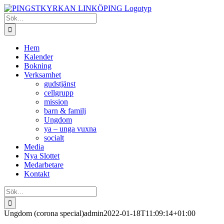
Fortsätt
till
Sök
innehållet
efter:
Hem
Kalender
Bokning
Verksamhet
gudstjänst
cellgrupp
mission
barn & familj
Ungdom
ya – unga vuxna
socialt
Media
Nya Slottet
Medarbetare
Kontakt
Sök
efter:
Ungdom (corona special)
admin
2022-01-18T11:09:14+01:00