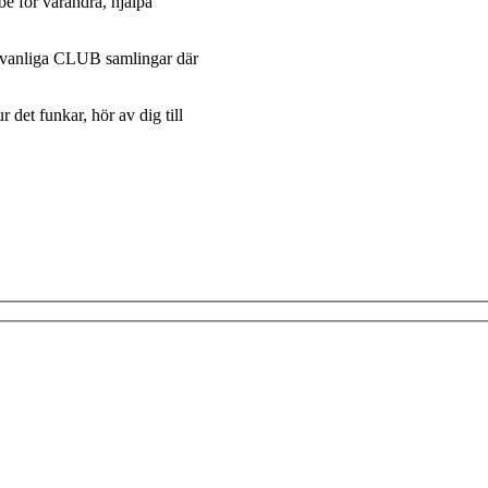
 be för varandra, hjälpa
l vanliga CLUB samlingar där
 det funkar, hör av dig till