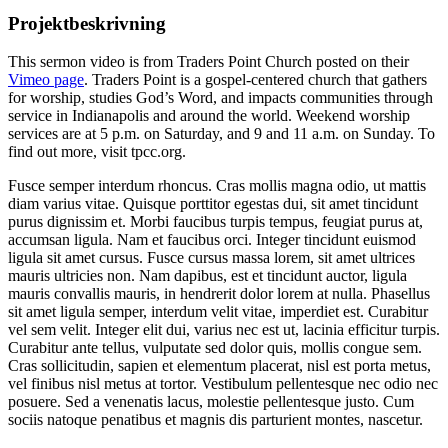
Projektbeskrivning
This sermon video is from Traders Point Church posted on their
Vimeo page
. Traders Point is a gospel-centered church that gathers
for worship, studies God’s Word, and impacts communities through
service in Indianapolis and around the world. Weekend worship
services are at 5 p.m. on Saturday, and 9 and 11 a.m. on Sunday. To
find out more, visit tpcc.org.
Fusce semper interdum rhoncus. Cras mollis magna odio, ut mattis
diam varius vitae. Quisque porttitor egestas dui, sit amet tincidunt
purus dignissim et. Morbi faucibus turpis tempus, feugiat purus at,
accumsan ligula. Nam et faucibus orci. Integer tincidunt euismod
ligula sit amet cursus. Fusce cursus massa lorem, sit amet ultrices
mauris ultricies non. Nam dapibus, est et tincidunt auctor, ligula
mauris convallis mauris, in hendrerit dolor lorem at nulla. Phasellus
sit amet ligula semper, interdum velit vitae, imperdiet est. Curabitur
vel sem velit. Integer elit dui, varius nec est ut, lacinia efficitur turpis.
Curabitur ante tellus, vulputate sed dolor quis, mollis congue sem.
Cras sollicitudin, sapien et elementum placerat, nisl est porta metus,
vel finibus nisl metus at tortor. Vestibulum pellentesque nec odio nec
posuere. Sed a venenatis lacus, molestie pellentesque justo. Cum
sociis natoque penatibus et magnis dis parturient montes, nascetur.