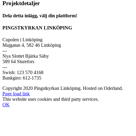
Projektdetaljer
Dela detta inlägg, välj din plattform!
Facebook
X
Reddit
LinkedIn
WhatsApp
Tumblr
Pinterest
Vk
E-
PINGSTKYRKAN LINKÖPING
post
Cupolen i Linköping
Majgatan 4, 582 46 Linköping
---
Nya Slottet Bjärka Säby
589 64 Sturefors
---
Swish: 123 570 4168
Bankgiro: 612-1735
Copyright 2020 Pingstkyrkan Linköping. Hosted on Oderland.
Page load link
This website uses cookies and third party services.
OK
Till
toppen