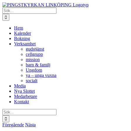
Fortsätt
till
Sök
innehållet
efter:
Hem
Kalender
Bokning
Verksamhet
gudstjänst
cellgrupp
mission
barn & familj
Ungdom
ya – unga vuxna
socialt
Media
Nya Slottet
Medarbetare
Kontakt
Sök
efter:
Föregående
Nästa