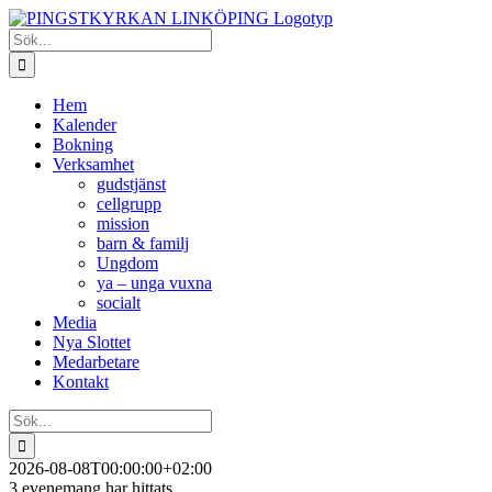
Fortsätt
till
Sök
innehållet
efter:
Hem
Kalender
Bokning
Verksamhet
gudstjänst
cellgrupp
mission
barn & familj
Ungdom
ya – unga vuxna
socialt
Media
Nya Slottet
Medarbetare
Kontakt
Sök
efter:
2026-08-08T00:00:00+02:00
3 evenemang har hittats.