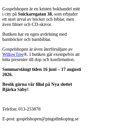
Gospelshopen är en kristen bokhandel mitt
i city på
Snickaregatan 38
, som erbjuder
ett stort urval av böcker och biblar, men
även filmer och CD-skivor.
Butiken har en egen avdelning med
barnböcker och barnbiblar.
Gospelshopen är även återförsäljare av
WillowTree
®. I butiken går exempelvis att
hitta presenter till dop och konfirmation.
Sommarstängt tiden 16 juni – 17 augusti
2026.
Besök gärna vår filial på Nya slottet
Bjärka Säby!
Telefon:
013-253878
E-post: gospelshopen@pingstlinkoping.se