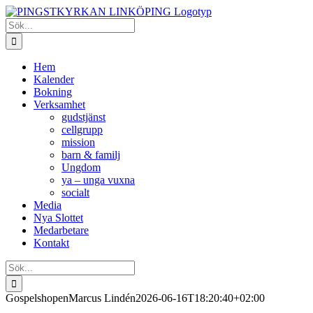
Fortsätt
till
Sök
innehållet
efter:
Hem
Kalender
Bokning
Verksamhet
gudstjänst
cellgrupp
mission
barn & familj
Ungdom
ya – unga vuxna
socialt
Media
Nya Slottet
Medarbetare
Kontakt
Sök
efter:
Gospelshopen
Marcus Lindén
2026-06-16T18:20:40+02:00