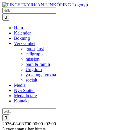
Fortsätt
till
Sök
innehållet
efter:
Hem
Kalender
Bokning
Verksamhet
gudstjänst
cellgrupp
mission
barn & familj
Ungdom
ya – unga vuxna
socialt
Media
Nya Slottet
Medarbetare
Kontakt
Sök
efter:
2026-08-08T00:00:00+02:00
3 evenemang har hittats.