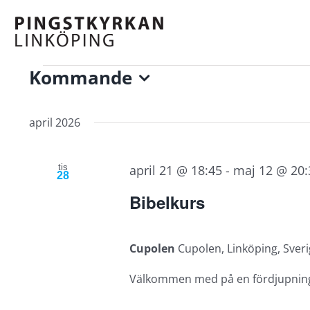
Fortsätt
till
innehållet
Evenemang
Kommande
Välj
datum.
april 2026
tis
april 21 @ 18:45
-
maj 12 @ 20:
28
Bibelkurs
Cupolen
Cupolen, Linköping, Sver
Välkommen med på en fördjupningsk