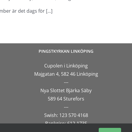
r är det dags för [...]
PINGSTKYRKAN LINKÖPING
Cupolen i Linköping
Majgatan 4, 582 46 Linköping
---
Nya Slottet Bjärka Säby
589 64 Sturefors
---
Swish: 123 570 4168
Bankgiro: 612-1735