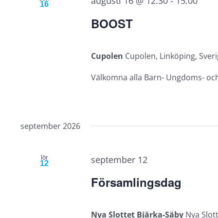
augusti 16 @ 12:30
-
15:00
16
BOOST
Cupolen
Cupolen, Linköping, Sver
Välkomna alla Barn- Ungdoms- och UV
september 2026
lör
september 12
12
Församlingsdag
Nya Slottet Bjärka-Säby
Nya Slott