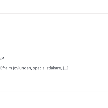
ige
fraim Jovlunden, specialistläkare, [...]