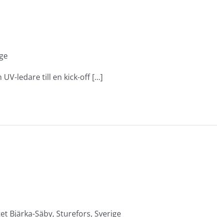
ige
-ledare till en kick-off [...]
et Bjärka-Säby, Sturefors, Sverige