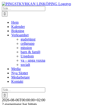
Fortsätt
till
Sök
innehållet
efter:
Hem
Kalender
Bokning
Verksamhet
gudstjänst
cellgrupp
mission
barn & familj
Ungdom
ya – unga vuxna
socialt
Media
Nya Slottet
Medarbetare
Kontakt
Sök
efter:
2026-08-06T00:00:00+02:00
2 evenemang har hittats.