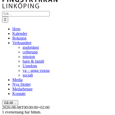
Sök
efter:
Hem
Kalender
Bokning
Verksamhet
gudstjänst
cellgrupp
mission
barn & familj
Ungdom
ya – unga vuxna
socialt
Media
Nya Slottet
Medarbetare
Kontakt
Gå till…
2026-08-08T00:00:00+02:00
1 evenemang har hittats.