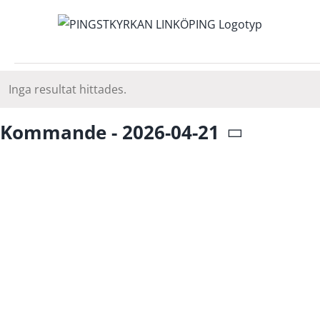
Fortsätt
till
innehållet
Evenemang
Inga resultat hittades.
Notis
Kommande
 - 
2026-04-21
Välj
datum.