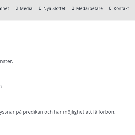
mhet
Media
Nya Slottet
Medarbetare
Kontakt
nster.
p.
lyssnar på predikan och har möjlighet att få förbön.