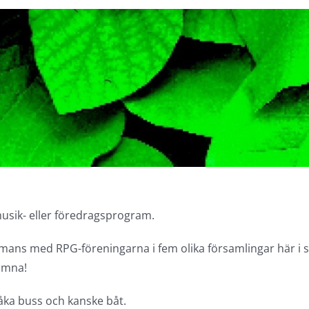
sik- eller föredragsprogram.
mans med RPG-föreningarna i fem olika församlingar här i s
komna!
 åka buss och kanske båt.