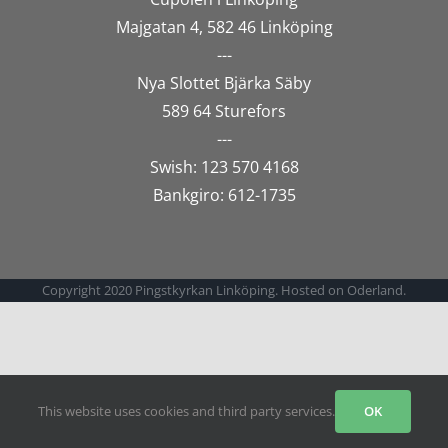
Majgatan 4, 582 46 Linköping
---
Nya Slottet Bjärka Säby
589 64 Sturefors
---
Swish: 123 570 4168
Bankgiro: 612-1735
Copyright 2020 Pingstkyrkan Linköping. Hosted on Oderland.
This website uses cookies and third party services.
OK