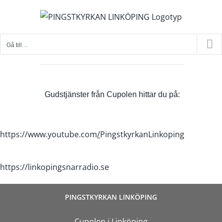
Fortsätt
till
innehållet
Gå till…
Gudstjänster från Cupolen hittar du på:
https://www.youtube.com
/
PingstkyrkanLinkoping
https://linkopingsnarradio.se
PINGSTKYRKAN LINKÖPING
Cupolen i Linköping