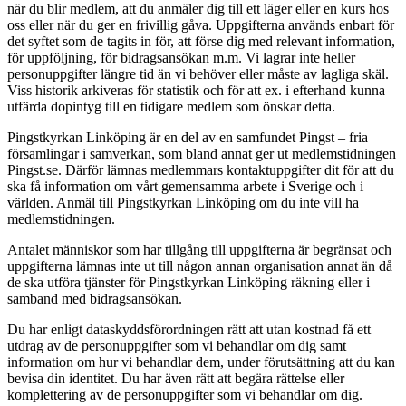
när du blir medlem, att du anmäler dig till ett läger eller en kurs hos
oss eller när du ger en frivillig gåva. Uppgifterna används enbart för
det syftet som de tagits in för, att förse dig med relevant information,
för uppföljning, för bidragsansökan m.m. Vi lagrar inte heller
personuppgifter längre tid än vi behöver eller måste av lagliga skäl.
Viss historik arkiveras för statistik och för att ex. i efterhand kunna
utfärda dopintyg till en tidigare medlem som önskar detta.
Pingstkyrkan Linköping är en del av en samfundet Pingst – fria
församlingar i samverkan, som bland annat ger ut medlemstidningen
Pingst.se. Därför lämnas medlemmars kontaktuppgifter dit för att du
ska få information om vårt gemensamma arbete i Sverige och i
världen. Anmäl till Pingstkyrkan Linköping om du inte vill ha
medlemstidningen.
Antalet människor som har tillgång till uppgifterna är begränsat och
uppgifterna lämnas inte ut till någon annan organisation annat än då
de ska utföra tjänster för Pingstkyrkan Linköping räkning eller i
samband med bidragsansökan.
Du har enligt dataskyddsförordningen rätt att utan kostnad få ett
utdrag av de personuppgifter som vi behandlar om dig samt
information om hur vi behandlar dem, under förutsättning att du kan
bevisa din identitet. Du har även rätt att begära rättelse eller
komplettering av de personuppgifter som vi behandlar om dig.