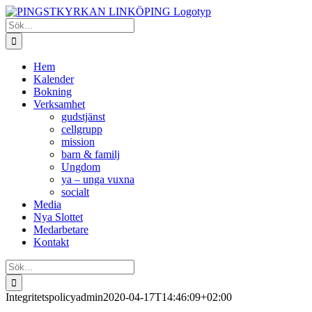
Fortsätt
till
Sök
innehållet
efter:
Hem
Kalender
Bokning
Verksamhet
gudstjänst
cellgrupp
mission
barn & familj
Ungdom
ya – unga vuxna
socialt
Media
Nya Slottet
Medarbetare
Kontakt
Sök
efter:
Integritetspolicy
admin
2020-04-17T14:46:09+02:00