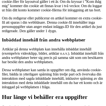
cookie-filer för layoutval gäller i ett år. Om du kryssar i ”Kom ihåg
mig” kommer din cookie att finnas kvar i två veckor. Om du loggar
ut från ditt konto kommer cookie-filerna för inloggning att tas bort.
Om du redigerar eller publicerar en artikel kommer en extra cookie-
fil att sparas i din webbläsare. Denna cookie-fil innehåller inga
personuppgifter utan anger endast inläggs-ID för den artikel du just
redigerade. Den gäller under 1 dygn.
Inbäddad innehåll från andra webbplatser
Artiklar på denna webbplats kan innehålla inbäddat innehåll
(exempelvis videoklipp, bilder, artiklar o.s.v.). Inbäddat innehåll från
andra webbplatser beter sig precis på samma sätt som om besökaren
har besökt den andra webbplatsen.
Dessa webbplatser kan samla in uppgifter om dig, använda cookie-
filer, bädda in ytterligare spårning från tredje part och övervaka din
interaktion med sagda inbäddade innehåll, inklusive spårning av din
interaktion med detta inbäddade innehåll om du har ett konto och är
inloggad på webbplatsen i fråga.
Hur länge vi behåller era uppgifter