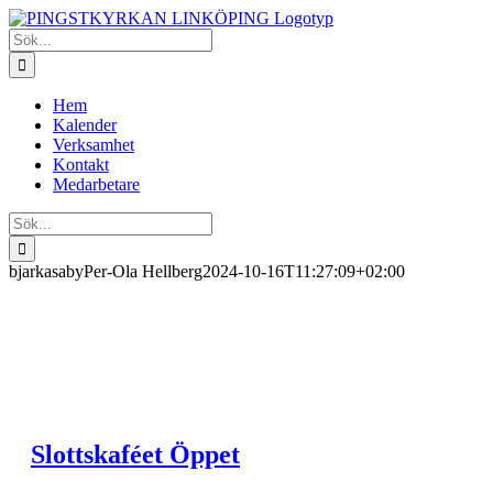
Fortsätt
till
Sök
innehållet
efter:
Hem
Kalender
Verksamhet
Kontakt
Medarbetare
Sök
efter:
bjarkasaby
Per-Ola Hellberg
2024-10-16T11:27:09+02:00
Slottskaféet Öppet