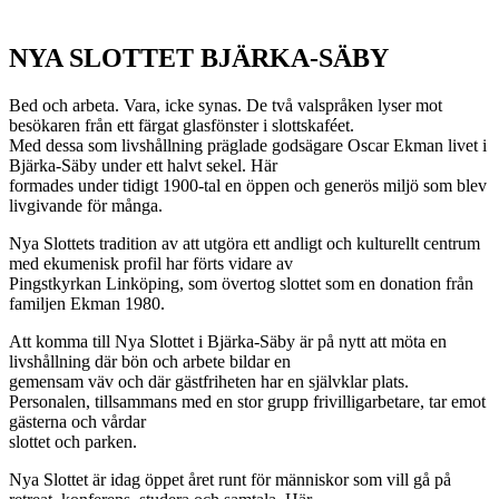
NYA SLOTTET BJÄRKA-SÄBY
Bed och arbeta. Vara, icke synas. De två valspråken lyser mot
besökaren från ett färgat glasfönster i slottskaféet.
Med dessa som livshållning präglade godsägare Oscar Ekman livet i
Bjärka-Säby under ett halvt sekel. Här
formades under tidigt 1900-tal en öppen och generös miljö som blev
livgivande för många.
Nya Slottets tradition av att utgöra ett andligt och kulturellt centrum
med ekumenisk profil har förts vidare av
Pingstkyrkan Linköping, som övertog slottet som en donation från
familjen Ekman 1980.
Att komma till Nya Slottet i Bjärka-Säby är på nytt att möta en
livshållning där bön och arbete bildar en
gemensam väv och där gästfriheten har en självklar plats.
Personalen, tillsammans med en stor grupp frivilligarbetare, tar emot
gästerna och vårdar
slottet och parken.
Nya Slottet är idag öppet året runt för människor som vill gå på